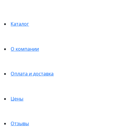
Каталог
Зуботехнические диски
О компании
Оплата и доставка
Главная
Товары
Зуботехнические диски
Цены
атегории
Отзывы
Зуботехнические диски