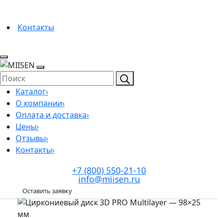
Циркониевые диски
PMMA
Контакты
Восковые диски
Зуботехническое оборудование
Зуботехнические фрезеры
Печи для спекания циркония
Пылесосы зуботехнические
Керамические красители
Каталог
›
О компании
›
Оплата и доставка
›
Цены
›
Отзывы
›
Циркониевый диск MIISEN (Мисен) 3D PRO
Контакты
›
Multilayer — 98×30 мм
+7 (800) 550-21-10
Подробнее
info@miisen.ru
Оставить заявку