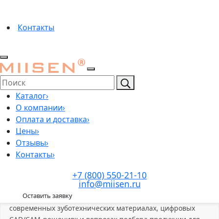
Контакты
07 июля 2026
Каталог
›
О компании
›
Материал подготовлен экспертом
Оплата и доставка
›
Кардашов Саид
Цены
›
Отзывы
›
Зубной техник
Контакты
›
Опыт:
15 лет практики
Специализация:
Циркониевые блоки, CAD/CAM,
+7 (800) 550-21-10
материалы для зуботехнических лабораторий
info@miisen.ru
Оставить заявку
Практикующий зубной техник, специализирующийся на
современных зуботехнических материалах, цифровых